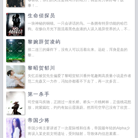
够喜欢，你们的关注是我写作的动力，我会努力讲好每个故
事！...
生命侦探员
一块神秘的铜镜。一只会讲话的鸟。一条拥有特异功能的哈巴
狗。在惨白月光下面流着黑色血液的人误入诡异世界的人，不...
黎婉辞贺凌屿
接二连三的爆炸下，没有人可以活着出来。远处，浑身是血的
黎...
黎昭贺郁川
失忆后被贺先生偏爱了黎昭贺郁川番外笔趣阁高质量小说是作者
范二先森又一力作，冯知亦都看不下去了，再一次多言...
第一杀手
司空催马疾驰，正踏过一座长桥。桥头一片桃树林，正值桃花怒
放，姹紫嫣红，灼灼有如云霞蒸蔚。然而司空早已没有了欣赏...
帝国少将
帝国少将主要讲述了一次星际维和任务，帝国最年轻的Alpha少
将误入某史前文明遗址，受到辐射，导致体内信息素紊...