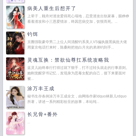
病美人重生后想开了
上辈子，顾舟对渣攻爱得死心塌地，忍受渣攻出轨家暴，眼睁睁
看着渣攻和小三恩爱情浓，终因悲病交加，饮恨而死。...
钓饵
京圈强取豪夺男二上位人间清醒钓系美人VS偏执腹黑疯批大佬
周宴京电话打来时，陈桑刚把他白月光的弟弟钓到手...
灵魂互换：禁欲仙尊扛系统攻略我
蓝灵儿始终奉行打得过就下狠手，打不过转头就走的行事原则。
她刚觉醒穿书记忆，发现身为恶毒女配的自己，接下来要面对
被...
涂万丰王成
秘书生存条例涂万丰王成全文，由网络作家ldquo林新儿rdquo
所著，讲述一系列精彩纷呈的故事，本站纯...
长兄骨+番外
...