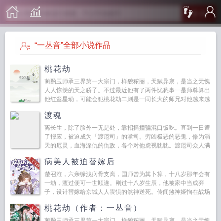
搜 索
“一丛音”全部小说作品
桃花劫
蔺酌玉师承三界第一大宗门，样貌秾丽，天赋异禀，是当之无愧
人人惊羡的天之骄子。不过最近他有了两件忧愁事一是师尊算出
他红鸾星动，可能会犯桃花劫二则是一同长大的师兄对他越来越
冷淡了。...
渡魂
离长生，除了脸外一无是处，靠招摇撞骗混口饭吃。直到一日遭
了报应，被迫成为「渡厄司」的掌司。穷凶极恶的恶鬼，修为滔
天的厄灵，血海深仇的仇敌，各个对他虎视眈眈。渡厄司众人满
怀期盼，等待他重振「渡厄司」。...
病美人被迫替嫁后
楚召淮，六亲缘浅病骨支离，国师曾为其卜算，十八岁那年会有
一劫，渡过便可一世顺遂。刚过十八岁生辰，他被家中当成弃
子，设计替嫁给京城人人畏惧的煞神送死。传闻煞神姬恂在战场
受了重伤，疯病...
桃花劫（作者：一丛音）
蔺酌玉师承三界第一大宗门，样貌秾丽，天赋异禀，是当之无愧