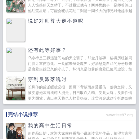
人人惊羡的天之骄子。不过最近他有了两件忧愁事一是师尊算出
他红鸾星动，可能会犯桃花劫二则是一同长大的师兄对他越来越
冷淡了。...
说好对师尊大逆不道呢
...
还有此等好事？
乌令禅是三界远近闻名的天之骄子，却金丹破碎，秘境历练被同
门算计重伤濒死。一觉醒来身处魔界，好消息是自己的身份原来
是魔君失踪已久的小儿子。坏消息是他爹的魔君已位同虚设，如
今掌权的是亲爹收养的义子他名义上的哥...
穿到反派落魄时
长风传的反派睚眦必报，因属下背叛而身受重伤，落魄之际，又
被变态炮灰当成药人掳走，日日取血入药。受此大辱，反派性情
更为阴鸷，逃出生天将仇人挫骨扬灰。连雪河穿成这个折磨落魄
反派最后死相凄惨的变态炮灰，好死不死，反派已被他掳来半...
完结小说推荐
www.free97.org
我的高中生活日常
新作品出炉，欢迎大家前往番茄小说阅读我的作品，希望大家能