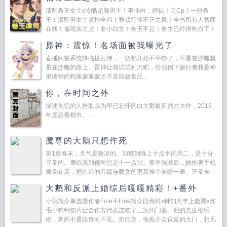
清醒卷王女主x冷酷超脑男主！事业向，师徒！无Cp！一对卷
王！清醒男女主掌控全局！整顿行业不正之风！全书所有人智商
在线！偏现实主义！非小白文！朱玉不是！重生已经很狗血了！
别人重生都有金手指！凭什么不给我开！重新认回师父怎么这么
原神：震惊！名场面被我曝光了
难！卷...
直播问答系统降临提瓦特，一切都开始不平静了，不是在沙雕就
是在沙雕的路上。雷神让我试试到刀吧，给我倒下旅行者我是神
里绫华的狗派蒙派蒙才不是应急食品...
你，在时间之外
描述失忆的人拾取以为早已忘怀的白大鹅最新鼎力大作，2019
年度必看都市。...
魔尊的大鹅只想作死
第1章春末，天气是微凉的。加班到晚上十点半的周二，是十分
寻常的。鹿临溪到傢时已是十一点过。简单洗漱后，她抱著手机
瘫倒在床，把在追的几篇连载文的更新挨个看瞭一遍。正常来
说，每晚看完作者大大们的更新，她就可以安稳入梦瞭。但偏偏
大鹅和反派上婚综后嘎嘎精彩！+番外
有本她...
小说简介单选题作者Fine不Fine简介段青时x钟知意年上腹黑x炸
毛小狗钟知意让合作方代表连吃了三次闭门羹。他的态度很明
确，来的不是段青时不见。第四次，他推开会议室的大门，想见