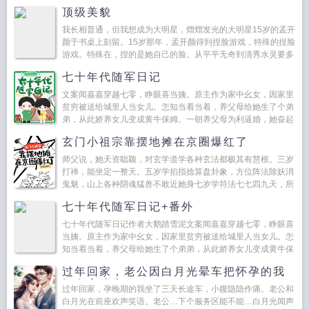
的人站在窗边，看他的眼神像看陌生人。出...
顶级美貌
我长相普通，但我想成为大明星，熠熠发光的大明星15岁的孟开
颜于书桌上刻留。15岁那年，孟开颜得到捏脸游戏，特殊的捏脸
游戏。特殊在，捏的是她自己的脸。从平平无奇到清秀水灵要多
久？要三...
七十年代随军日记
文案闻嘉嘉穿越七零，睁眼喜当姨。原主作为家中幺女，因家里
贫穷被送给城里人当女儿。怎知当着当着，养父母给她生了个弟
弟，从此娇养女儿变成黄牛保姆。一朝养父母为利逼婚，她奋起
反抗...
玄门小祖宗靠摆地摊在京圈爆红了
师父说，她天资聪颖，对玄学道学各种玄法都极其有慧根。三岁
打禅，能坐定一整天。五岁学掐指捻算盘卦象，方位阵法除妖消
鬼魅，山上各种阴魂猛兽不敢近她身七岁学符法七七四九天，所
学成就是其他道人学四十九年都未必能达到的境界九岁学炉顶炼
七十年代随军日记+番外
丹，十二...
七十年代随军日记作者大鹅踏雪泥文案闻嘉嘉穿越七零，睁眼喜
当姨。原主作为家中幺女，因家里贫穷被送给城里人当女儿。怎
知当着当着，养父母给她生了个弟弟，从此娇养女儿变成黄牛保
姆。一朝养父母为利逼婚，她奋起反抗，打断养父母的晋升路。
过年回家，老公因白月光晕车把怀孕的我
后为...
扔在高速上
过年回家，孕晚期的我坐了三天长途车，小腹隐隐作痛。老公和
白月光在前座欢声笑语。老公…下个服务区能不能…白月光闻声