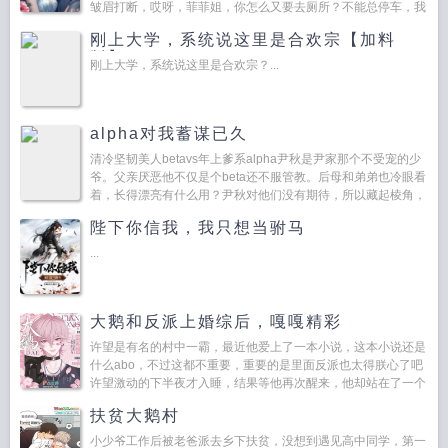
皱眉打断，哎呀，菲菲姐，你怎么又要去厕所？不能总停车，我
晕车，好想吐！老...
刚上大学，系统说这里是合欢宗【加料
版】
刚上大学，系统说这里是合欢宗？...
alpha对我蓄谋已久
清冷坚韧美人betavs年上爹系alpha尹秋是尹家那个不受宠的少
爷。父亲厌恶他不仅是个beta还不服管教。后母和弟弟也冷眼看
着，长得漂亮有什么用？尹秋对他们没有期待，所以藏起棱角，
安...
陛下你信我，我只想当驸马
...
大鹅和反派上婚综后，嘎嘎精彩
许望是有名的村中一霸，最近他爱上了一本小说，这本小说还是
什么abo，不过这都不重要，重要的是里面反派也太得朕心了吧
许望激动的下半夜才入睡，结果等他再次醒来，他却站在了一个
登记所外许望迷茫的看了看...
扶贫大鹅村
小少爷工作后被老爸派去乡下扶贫，没想到遇见高中同学，第一