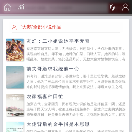
搜 索
“大鹅”全部小说作品
玄幻：二小姐说她平平无奇
秦悠悠穿越玄幻大陆，无法修炼，只想苟住，学点种田的本事，
实现自给自足。却不知，她种的白菜，口吐人言。她养的鸡，嘎
嘎乱杀。她做的菜，堪比圣品丹药。无数大佬对她和颜悦色，有
求必应。无数反派被她感化，回头是岸。她以为，他们是折服于
前夫哥跪求我绕他一命
她的人品...
科考前，谢淮以命起誓，要做好官，要十里红妆娶我。殿试放榜
之日，他为了三品官位向皇帝求娶嘉宁公主，只谴管家拿着银钱
来向我讨要婚书和定情信物。我上京要说法，却遭来杀生之祸。
死前才知那位嘉宁公主抢了我的人生。重来一次，我不止做了公
农家福妻种田忙
主，还做...
胎穿古代，全家团宠，拥有现代知识的她是选择偏居一隅，还是
造福于民天灾人祸，被迫迁移到荒芜塞外，是放弃过去的梦想选
择安稳度日，还是重头再来无金手指，无锦鲤附体的女主，在古
代努力生活并奋斗，顺便和年下小奶狗弟弟谈个甜甜的恋爱。我
大佬背后的金手指是本崽崽
生来...
俗话说一微尘里三千界，经过几千年的变化，浩瀚混沌慢慢衍生