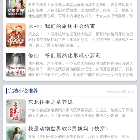
多男主雄竞上位者低头追妻火葬场掉马甲恋爱时，姜衾寒对她生
疏如陌生，万禧依旧热爱如忱。因为她爱他。终有一天，她相信
他也会敞开心扉。可等来的却是他对另一个女人的旧情复燃，珍
爱有加，她苦苦...
原神：我们的旅途不会结束
接上文！！！既系统降临提瓦特大陆后，提瓦特的格局开始改变
旅行者荧在这找到了自己旅途的意义，为了守护自己所珍视的一
切，踏上了逐渐变强的道路。...
修仙：爷们居然化形成小萝莉
我叫桃栖。六十年前，一位元婴大能陨落时溢散的神魂碎片进入
我的脑子，意外让我获得他的部分记忆，从而开启灵智了。我从
他的记忆继承了不少东西，对记忆中能迷倒万千少女的青衫磊落
公子形象很是向往。于是我努力修炼，争取早日化形为人。可万
万没想到...
完结小说推荐
www.free97.org
东北往事之童养媳
十岁的春妮被迫卖到井家大院做童养媳。在这里，她看见了寡居
的大少奶奶，大了肚子每天都盼着丈夫回来的二少奶奶，抢...
我是动物世界软O男妈妈（快穿）
文案［关闭评论区的原因作者很忙，没时间管理评论区，望理