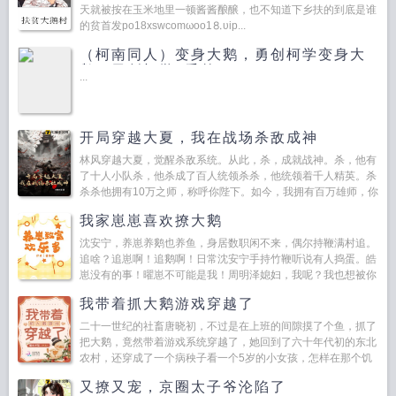
天就被按在玉米地里一顿酱酱酿醸，也不知道下乡扶的到底是谁
的贫首发po18xswcomωoо1⒏υip...
（柯南同人）变身大鹅，勇创柯学变身大
鹅，勇创柯学+番外
...
开局穿越大夏，我在战场杀敌成神
林风穿越大夏，觉醒杀敌系统。从此，杀，成就战神。杀，他有
了十人小队杀，他杀成了百人统领杀杀，他统领着千人精英。杀
杀杀他拥有10万之师，称呼你陛下。如今，我拥有百万雄师，你
又称呼我...
我家崽崽喜欢撩大鹅
沈安宁，养崽养鹅也养鱼，身居数职闲不来，偶尔持鞭满村追。
追啥？追崽啊！追鹅啊！日常沈安宁手持竹鞭听说有人捣蛋。皓
崽没有的事！曜崽不可能是我！周明泽媳妇，我呢？我也想被你
追！（羞羞哒）皓崽曜崽爸爸，这事我俩可以让的！！...
我带着抓大鹅游戏穿越了
二十一世纪的社畜唐晓初，不过是在上班的间隙摸了个鱼，抓了
把大鹅，竟然带着游戏系统穿越了，她回到了六十年代初的东北
农村，还穿成了一个病秧子看一个5岁的小女孩，怎样在那个饥
荒的年代带着游戏系统低调的养活一家人想吃肉有大鹅想吃饱...
又撩又宠，京圈太子爷沦陷了