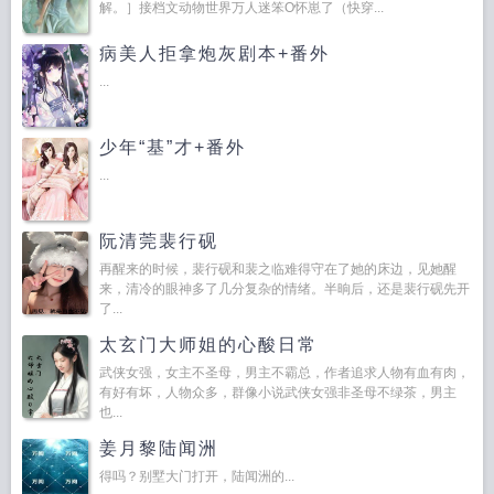
解。］接档文动物世界万人迷笨O怀崽了（快穿...
病美人拒拿炮灰剧本+番外
...
少年“基”才+番外
...
阮清莞裴行砚
再醒来的时候，裴行砚和裴之临难得守在了她的床边，见她醒
来，清冷的眼神多了几分复杂的情绪。半晌后，还是裴行砚先开
了...
太玄门大师姐的心酸日常
武侠女强，女主不圣母，男主不霸总，作者追求人物有血有肉，
有好有坏，人物众多，群像小说武侠女强非圣母不绿茶，男主
也...
姜月黎陆闻洲
得吗？别墅大门打开，陆闻洲的...