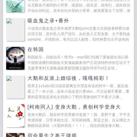
出无数各不相同的小世界，或原始，或先进，或奇幻，或科技但
不知从何时起，原本欣欣向荣的小世界，被黑雾遮去了光明，渐
渐失去生机，逐渐走向毁灭。世界意...
吸血鬼之录+番外
小说简介吸血鬼之录作者胖大鹅Quinn文案大古国使者林婴出使
沙漠王朝，意外坠入埋尸深坑，从此卷入王室血案。太子夜纯血
vampire，不惧阳光，每月以活人献祭，却对林婴生出不该有的
执念。三公主奎茵与林婴并肩追...
在韩国
韩国娱乐，自娱自乐！情书x－man我们结婚了家族诞生强心脏
中国歌谣横扫韩国各大奖项妩媚多情严正花清纯矜持孙艺珍天下
无敌李孝利大器晚成妖蔡妍蛮腰玉腿孙丹菲Trot玉女张...
大鹅和反派上婚综後，嘎嘎精彩！
双男主1v1abo双洁搞笑甜爽文许望是有名的村中一霸，最近他
爱上了一本小说，这本小说还是什麽abo，不过这都不重要，重
要的是里面反派也太得朕心了吧许望激动的下半夜才入睡...
[柯南同人] 变身大鹅，勇创柯学变身大
鹅，勇创柯学
变身大鹅后，我在柯学世界横冲直撞？！我，星野千夏，平平无
奇漫画家，日常体验生活，写写画画哦，那是之前。自从绑定大
鹅模拟器系统（大冤种系统！！！），现在的我变身大鹅...
宿命重生之卷王律师