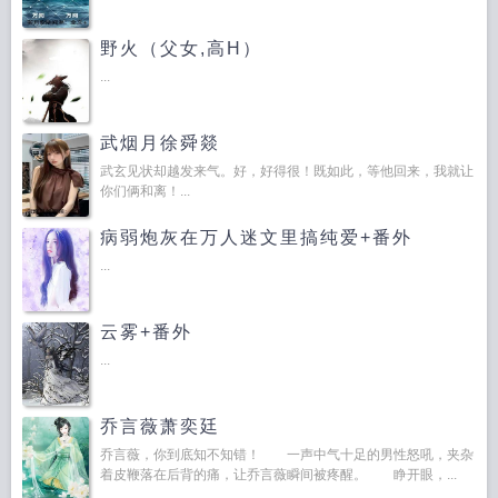
野火（父女,高H）
...
武烟月徐舜燚
武玄见状却越发来气。好，好得很！既如此，等他回来，我就让
你们俩和离！...
病弱炮灰在万人迷文里搞纯爱+番外
...
云雾+番外
...
乔言薇萧奕廷
乔言薇，你到底知不知错！ 一声中气十足的男性怒吼，夹杂
着皮鞭落在后背的痛，让乔言薇瞬间被疼醒。 睁开眼，...