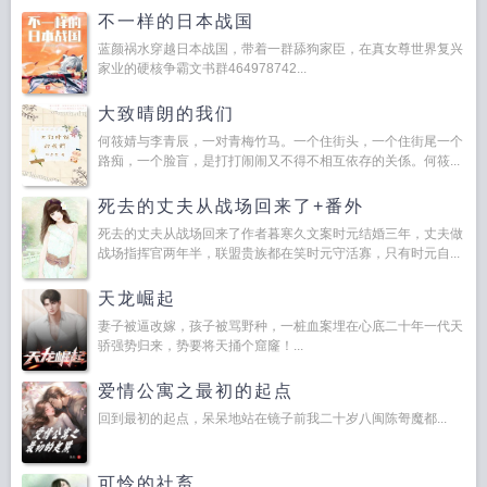
不一样的日本战国
蓝颜祸水穿越日本战国，带着一群舔狗家臣，在真女尊世界复兴
家业的硬核争霸文书群464978742...
大致晴朗的我们
何筱婧与李青辰，一对青梅竹马。一个住街头，一个住街尾一个
路痴，一个脸盲，是打打闹闹又不得不相互依存的关係。何筱...
死去的丈夫从战场回来了+番外
死去的丈夫从战场回来了作者暮寒久文案时元结婚三年，丈夫做
战场指挥官两年半，联盟贵族都在笑时元守活寡，只有时元自...
天龙崛起
妻子被逼改嫁，孩子被骂野种，一桩血案埋在心底二十年一代天
骄强势归来，势要将天捅个窟窿！...
爱情公寓之最初的起点
回到最初的起点，呆呆地站在镜子前我二十岁八闽陈哿魔都...
可怜的社畜