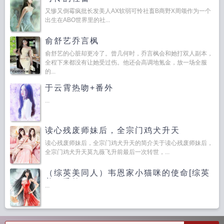
又惨又倒霉疯批长发美人AX软弱可怜社畜B商野X周颂作为一个
出生在ABO世界里的社...
俞舒艺乔言枫
俞舒艺的心脏却更冷了。曾几何时，乔言枫会和她打双人副本，
全程下来都没有让她受过伤。他还会高调地氪金，放一场全服
的...
于云霄热吻+番外
...
读心残废师妹后，全宗门鸡犬升天
读心残废师妹后，全宗门鸡犬升天的简介关于读心残废师妹后，
全宗门鸡犬升天莫九薇飞升前最后一次转世，...
（综英美同人）韦恩家小猫咪的使命[综英
美]+番外
...