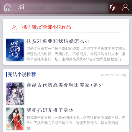
搜 索
“橘子洲ye”全部小说作品
扶贫对象要和我结婚怎么办
纯爱文里总有一个乐于奉献的炮灰，总能在主角攻或主角受陷入
经济危机的时候，无脑扶贫，不求回报。最后只能被好人卡，落
得个孤独终老的下场。主神派小系统oo7去小世界里拯救他们，
好响应国家号召精准扶...
完结小说推荐
www.free97.org
穿越古代我靠美食种田养家+番外
...
我和妈妈互换了身体
都说孩子是父母上一辈子的讨债鬼，这句话柳虹雨深信不疑。自
己生下姚艺涵之后净跟她生气，这还不算什么，最重要的是，
她...