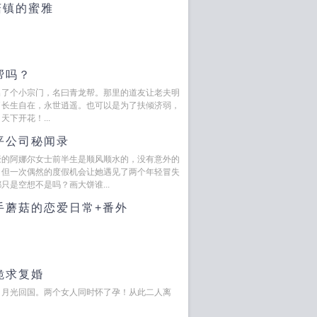
菇镇的蜜雅
帮吗？
出了个小宗门，名曰青龙帮。那里的道友让老夫明
了长生自在，永世逍遥。也可以是为了扶倾济弱，
下开花！...
和平公司秘闻录
豪的阿娜尔女士前半生是顺风顺水的，没有意外的
，但一次偶然的度假机会让她遇见了两个年轻冒失
只是空想不是吗？画大饼谁...
手蘑菇的恋爱日常+番外
跪求复婚
白月光回国。两个女人同时怀了孕！从此二人离