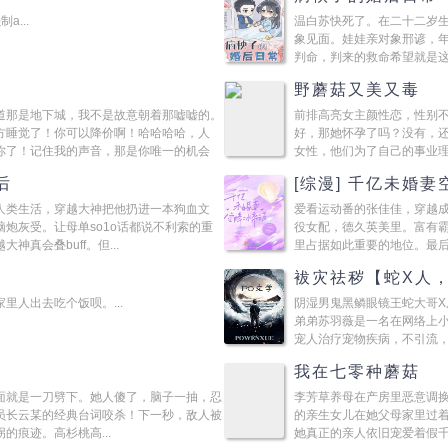
...
温白苏快死了。在二十二岁
象见面。娃娃亲对象邢谚，
判命，判来的救命希望就是这人
野蘑菇又美又毒
道那是地下城，我不是故意朝着那嘘嘘的。
前排高亮女主颜性恋，性别
方睡觉了！你可以降价啊！哈哈哈哈，人
好，那她怀孕了吗？没有，
你了！记住我的声音，那是你唯一的机会
女性，他们为了自己的事业理想
后
[综漫] 千亿未婚
人类生活，穿越大神把他扔进一本狗血文
爱看运动番的张佳佳，穿越
炮灰受。让母单so1o话都说不利索的重
役女配，德久英美里。富有
真会叠buff。但...
里占据如此重要的地位。最后因
袚灾祛秽【蛇X人，
里人出去吃个饭呗。...
阴湿男鬼黑鳞眼镜王蛇大哥X
弟弟苏羽薇是一名在网络上
宠人治疗宠物疾病，不引流，不
我在七零种蘑菇
面就是一刀劈下。她人傻了，脑子一抽，忍
李芳草养母在产房里恶意调
员长云某的经典台词咬杀！下一秒，敌人被
的亲生女儿在她父母家里过
的痕迹。高杉桃高...
她真正的亲人依旧宠爱着假千