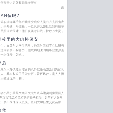
任何负责内容版权归作者所有
━━━━━━━━━━━━━━━━━━━━━蘑
要说...
AN值吗?
重返职场诈死千年后我竟变成全人类白月光百鬼夜
世。余舟逝，号虚极，一位从开元盛世活到科技革
查员的道术天才！他日夜镇守前线，护数万生灵，
高校里的大肉棒保安
学生。在四年大学生活里，他无时无刻不在钻研当
经过周明的不懈努力，他成功地比同届毕业生少走
名保安！怎么...
夺后
盟最为人热议瞠目结舌的八卦就是联盟豪门奚家长
男人。奚家长公子手段狠厉，雷厉风行，是人人惧
被逼无奈，和...
作者小莫扔蘑菇文案正文完外表温柔实则腹黑黏人
自卑京市顶级权贵柏家的独子柏璟，是所有人眼里
傲，从不为任何人低头。直到大学新生交友会那
自救