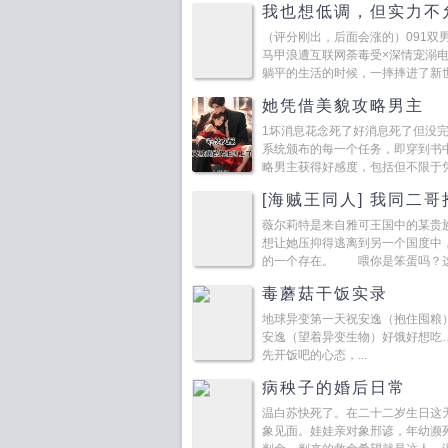
我也想低调，但实力不
（评分刚出，后面会涨的）091双
马甲浪遭互联网荼毒受×深情宠溺
躺平的生活的时候，一摔摔进了新
也能...
她凭借美貌攻略男主
1坏消息花念死了好消息死了但没
系统颁布的每一个任务，即穿到书
略男主获得好感度，包括但不限于
活机会，重新出现在人类...
[海贼王同人] 我同二
薇尔莉特是来自雅可王国中的某贵
想让她压抑得逃离到另一个国度中
的一个存在。 喂你是笨蛋吗？这么
毒蘑菇干饭实录
地球异变第一天祝安逸（抱住囤粮
安逸（望着异变生物）好饿好想吃
先开饭吧的心态，...
病秧子的婚后日常
温白苏快死了。在二十二岁生日这
象见面。娃娃亲对象邢谚，年幼濒