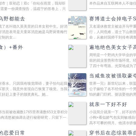
市｜双初恋〡双c「你站在雨里，我却听
本作品来自互联网本人不做
需要一份调查报告，温疏宁的答卷上，只
━━━━━━━━━━━━
菇豪猪！你居然忘了！作者有话
乌野都能去
赛博道士会掉电子S
成了名叫德久英美里的日本女初中生。好消
又名退休救世主被迫开马甲
好消息表哥是天童坏消息她是乌野厨青梅竹
行，人间危难，道士下山救
的女...
命，从敕封国师干到传奇调
但虚极，别怪我，...
食）+番外
遍地绝色美女女子
周明是一个野鸡大学毕业的
前的就业形势和市场环境。
了四十年弯路。光荣地成为了一
当咸鱼攻被强取豪
何香水。只因我有嗅觉障碍，妻子怕勾起我
世界一完）新世纪以来，联
军那天，我意外发现自己恢复了嗅觉。当我
公子嫁给了名不经传的一个
好赶上妻子的颁奖典礼。她...
怕的豪门巨鳄。据说娶他的男人
就亲一下好不好
346当前被收藏数1765营养液数653文章积分
小说简介就亲一下，好不好
业的冉清悠被抽调去进行秘密研究，只留下一
小狗×看似娇气包实则敏感
高不可攀的明月。他清冷骄
天。他漫不...
菇的恋爱日常
穿书后在恋综装乖