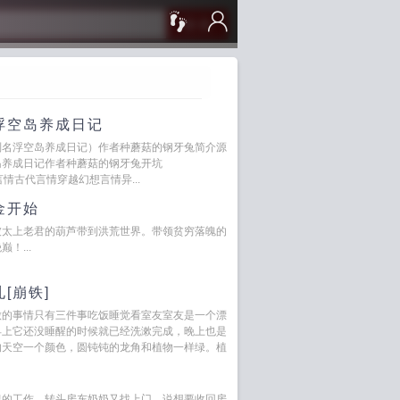
搜 索
浮空岛养成日记
别名浮空岛养成日记）作者种蘑菇的钢牙兔简介源
岛养成日记作者种蘑菇的钢牙兔开坑
玄幻言情古代言情穿越幻想言情异...
金开始
被太上老君的葫芦带到洪荒世界。带领贫穷落魄的
！...
[崩铁]
做的事情只有三件事吃饭睡觉看室友室友是一个漂
早上它还没睡醒的时候就已经洗漱完成，晚上也是
的天空一个颜色，圆钝钝的龙角和植物一样绿。植
似的工作，转头房东奶奶又找上门，说想要收回房