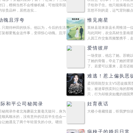
对口，檀桐当然不会维修机械，可他现帝国
子给孙子住。他只能揣着自
珍贵品种，居然连实...
言想不到的是，运气背到极点，
动魄且浮夸
惟见南星
，只期待种田的快乐。他以为，今后的生活
英林县迎来新县长周惟清一
打架都要氪金这件事，变得惊心动魄。且浮
与此同时，农业高材生姜南
人因工作交集而频繁携手，
引进企业打造品牌...
爱情彼岸
一场变故，他忘了她。苏晓
了她的骨髓，夺走了她的肾
了。若爱可以重来，是否还能达
难逃！惹上偏执恶
柔弱滑跪型女主VS恶徒腹黑
扯」被迷晕拐卖到公海的那
只，行为却狠戾如魔的德国
场，开口便是女的全扔海里。.
]星际和平公司秘闻录
妊育夜话
司秘闻录作者北海蘑菇文案毫无疑问，身为
大楼小巷藏怪篇，听我梦怡说新
是顺风顺水的，没有意外的话后半生也会一
会让她遇见了两个年轻冒失的小伙。嗯但
病秧子的婚后日常