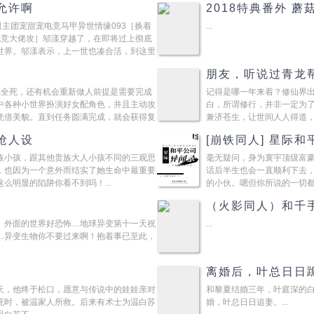
允许啊
2018特典番外 蘑
男主团宠甜宠电竞马甲异世情缘093［换着
...
电竞大佬攻］邬漾穿越了，在即将过上彻底
世界。邬漾表示，上一世也凑合活，到这里
朋友，听说过青龙
完全死，还有机会重新做人前提是需要完成
记得是哪一年来着？修仙界
中各种小世界扮演好女配角色，并且主动攻
白，所谓修行，并非一定为
凭借美貌。直到任务圆满完成，就会获得复
兼济苍生，让世间人人得道，天
哥抢人设
[崩铁同人] 星际
族小孩，跟其他贵族大人小孩不同的三观思
毫无疑问，身为寰宇顶级富
，也因为一个意外而结实了她生命中最重要
话后半生也会一直顺利下去
明显的陷阱你看不到吗！...
的小伙。嗯但你所说的一切都
（火影同人）和千
）外面的世界好恐怖…地球异变第十一天祝
...
…异变生物你不要过来啊！抱着事已至此，
离婚后，叶总日日
天，他终于松口，愿意与传说中的娃娃亲对
和黎夏结婚三年，叶庭深的
死时，被温家人所救。后来有术士为温白苏
婚，叶总日日追妻。...