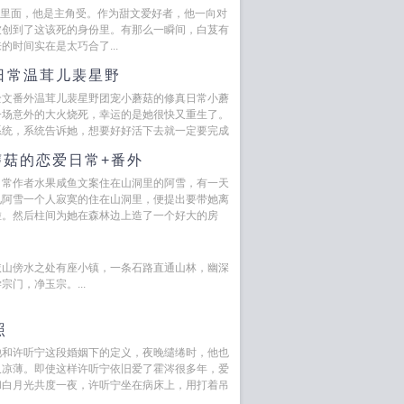
文里面，他是主角受。作为甜文爱好者，他一向对
被创到了这该死的身份里。有那么一瞬间，白芨有
时间实在是太巧合了...
日常温茸儿裴星野
全文番外温茸儿裴星野团宠小蘑菇的修真日常小蘑
一场意外的大火烧死，幸运的是她很快又重生了。
系统，系统告诉她，想要好好活下去就一定要完成
蘑菇的恋爱日常+番外
日常作者水果咸鱼文案住在山洞里的阿雪，有一天
见阿雪一个人寂寞的住在山洞里，便提出要带她离
啦。然后柱间为她在森林边上造了一个好大的房
依山傍水之处有座小镇，一条石路直通山林，幽深
门，净玉宗。...
照
他和许听宁这段婚姻下的定义，夜晚缱绻时，他也
又凉薄。即使这样许听宁依旧爱了霍涔很多年，爱
和白月光共度一夜，许听宁坐在病床上，用打着吊