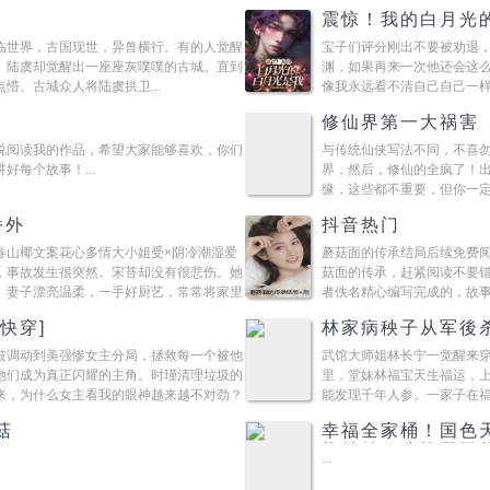
震惊！我的白月光
临世界，古国现世，异兽横行。有的人觉醒
宝子们评分刚出不要被劝退
。陆虞却觉醒出一座座灰噗噗的古城。直到
渊，如果再来一次他还会这
懵。古城众人将陆虞拱卫...
像我永远看不清自己自己一
陆家冷血掌权人攻）...
修仙界第一大祸害
说阅读我的作品，希望大家能够喜欢，你们
与传统仙侠写法不同，不喜
每个故事！...
界，然后，修仙的全疯了！
缘，这些都不重要，但你一
什么修仙之人。但是他的刀，比
番外
抖音热门
春山椰文案花心多情大小姐受×阴冷潮湿爱
蘑菇面的传承结局后续免费
，事故发生很突然。宋苔却没有很悲伤。她
菇面的传承，赶紧阅读不要
。妻子漂亮温柔，一手好厨艺，常常将家里
者佚名精心编写完成的，故
面，蘑菇面。我...
快穿]
林家病秧子从军後
被调动到美强惨女主分局，拯救每一个被他
武馆大师姐林长宁一觉醒来
她们成为真正闪耀的主角。时瑾清理垃圾的
里，堂妹林福宝天生福运，
来，为什么女主看我的眼神越来越不对劲？
能发现千年人参。一家子在
下，福宝最後...
菇
幸福全家桶！国色
物姑姑，冷艳无双
...