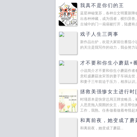
我真不是你们的王
蓝星神秘复苏，各种古文明重新降
出各种神藏，成为强者，横扫异兽
古城中的门一扇扇被打开，陆虞有点
戏子人生三两事
新作品出炉，欢迎大家前往番茄小
的关注是我写作的动力，我会努力讲好
才不要和你生小蘑菇+
小说简介才不要和你生小蘑菇作者
意旺盛蘑菇攻宋苔的妻子车祸去世
和妻子三年前迫于压力，相亲认识
打理得...
拯救美强惨女主进行时[
时瑾原本是快穿总局王牌攻略员，
人恶意拖入囹圄的女主，并且帮住
工作，我熟。任务做着做着奇怪起
叮触发隐藏支线任务，获...
和离前夜，她变成了蘑
和离前夜，她变成了蘑菇...