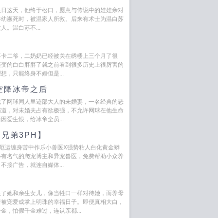
生日这天，他终于松口，愿意与传说中的娃娃亲对
年幼濒死时，被温家人所救。后来有术士为温白苏
。温白苏不...
不卡二爷，二奶奶已经被关在绣楼上三个月了很
还变的白白胖胖了就之前看到很多历史上很厉害的
，只能终身不婚但是...
妻空降冰帝之后
成了网球同人里迹部大人的未婚妻，一名经典的恶
霸道，对未婚夫占有欲极强，不允许网球在他生命
爱生恨，给冰帝全员...
兄弟3PH】
厄运缠身苦中作乐小兽医X强势粘人白化黄金蟒
小有名气的爬宠博主和异宠兽医，免费帮助小众养
接广告，就连自媒体...
换了她和亲生女儿，像当牲口一样对待她，而养母
着被宠爱成掌上明珠的幸福日子。即便真相大白，
金，怕假千金难过，连认亲都...