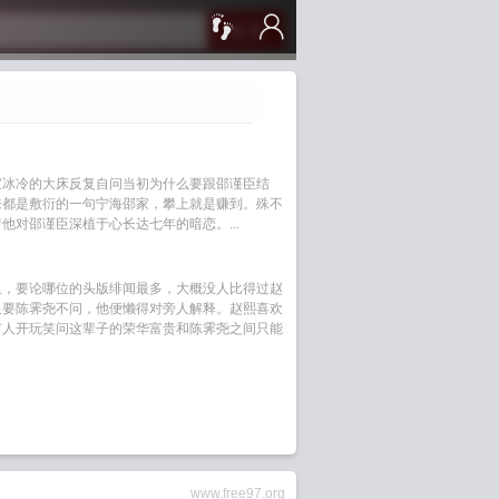
搜 索
室冰冷的大床反复自问当初为什么要跟邵谨臣结
来都是敷衍的一句宁海邵家，攀上就是赚到。殊不
他对邵谨臣深植于心长达七年的暗恋。...
里，要论哪位的头版绯闻最多，大概没人比得过赵
只要陈霁尧不问，他便懒得对旁人解释。赵熙喜欢
有人开玩笑问这辈子的荣华富贵和陈霁尧之间只能
www.free97.org