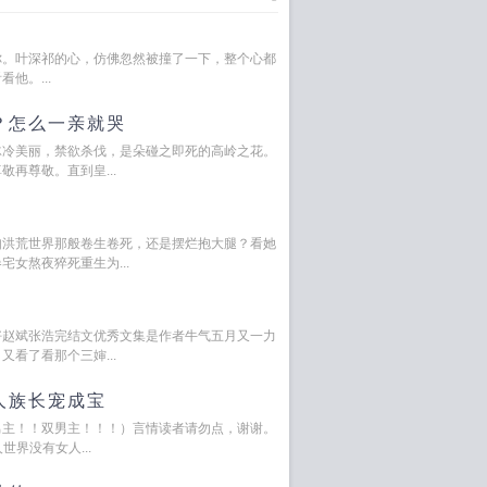
你。叶深祁的心，仿佛忽然被撞了一下，整个心都
他。...
？怎么一亲就哭
冰冷美丽，禁欲杀伐，是朵碰之即死的高岭之花。
再尊敬。直到皇...
如洪荒世界那般卷生卷死，还是摆烂抱大腿？看她
女熬夜猝死重生为...
好赵斌张浩完结文优秀文集是作者牛气五月又一力
看了看那个三婶...
人族长宠成宝
男主！！双男主！！！）言情读者请勿点，谢谢。
世界没有女人...