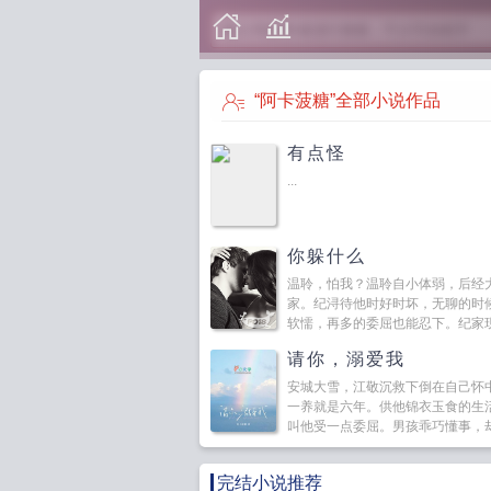
“阿卡菠糖”全部小说作品
有点怪
...
你躲什么
温聆，怕我？温聆自小体弱，后经
家。纪浔待他时好时坏，无聊的时
软懦，再多的委屈也能忍下。纪家现
请你，溺爱我
安城大雪，江敬沉救下倒在自己怀
一养就是六年。供他锦衣玉食的生
叫他受一点委屈。男孩乖巧懂事，却独
完结小说推荐