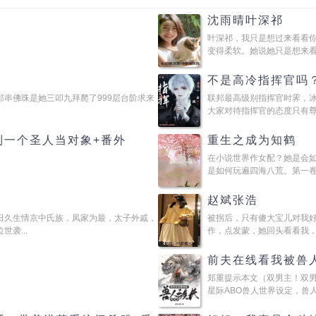
沈雨晴叶深祁
叶深祁，我只是想过来看看
变得柔软。她说她只是想来看看
不是高冷指挥官吗
串佛珠是她三叩九拜爬了999层台阶求来
联邦最高级别指挥官时霁，
大家对待指挥官的态度只有尊敬
到一个圣人当对象+番外
重生之成为知鹤
在小说世界作女配？她是会
是如何玩遍四海八荒。第一卷宅
赵斌张浩
日久生情京中氏族，凤家为最，太子外戚，
被拐后，只有傻大宝儿对我
袭...
作，点发蒙，她回头看看我，又
前夫在线看我被兽
郑重提示本文（双男主！双
星际ABO兽人世界设定，兽人