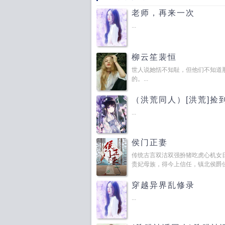
老师，再来一次
...
柳云笙裴恒
世人说她恬不知耻，但他们不知道那
的。...
（洪荒同人）[洪荒]捡
...
侯门正妻
传统古言双洁双强扮猪吃虎心机女
贵妃母族，得今上信任，镇北侯爵位世
穿越异界乱修录
...