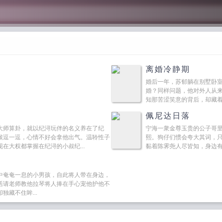
离婚冷静期
婚后一年，苏郁躺在别墅卧
婚？同样问题，他对外人从
知那苦涩笑意的背后，却藏着
佩尼达日落
大师算卦，就以纪浔玩伴的名义养在了纪
宁海一衆金尊玉贵的公子哥
候逗一逗，心情不好会拿他出气。温聆性子
熙。狗仔们惯会夸大其词，
在大权都掌握在纪浔的小叔纪...
黏着陈霁尧人尽皆知，身边
选一...
中奄奄一息的小男孩，自此将人带在身边，
活请老师教他拉琴将人捧在手心宠他护他不
藏不住眸...