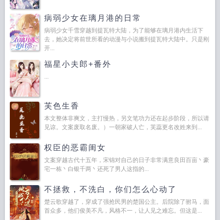
病弱少女在璃月港的日常
病弱少女千雪穿越到提瓦特大陆，为了能够在璃月港内生活下
去，她决定将前世所看的动漫与小说搬到提瓦特大陆中。只是刚
开...
福星小夫郎+番外
...
芙色生香
本文整体非爽文，主打慢热，另文笔功力还在起步阶段，所以请
见谅。文案废取名废。）一朝家破人亡，芙蕊更名改姓来到...
权臣的恶霸闺女
文案穿越古代十五年，宋锦对自己的日子非常满意良田百亩丶豪
宅一栋丶白银千两丶还死了男人这指的...
不拯救，不洗白，你们怎么心动了
楚云歌穿越了，穿成了强抢民男的楚国公主。后院除了驸马，面
首众多，他们俊美不凡，风格不一，让人见之难忘。但这是...