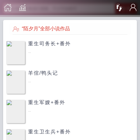
搜 索
“陌夕月”全部小说作品
重生司务长+番外
...
羊倌/鸭头记
...
重生军嫂+番外
...
重生卫生兵+番外
...