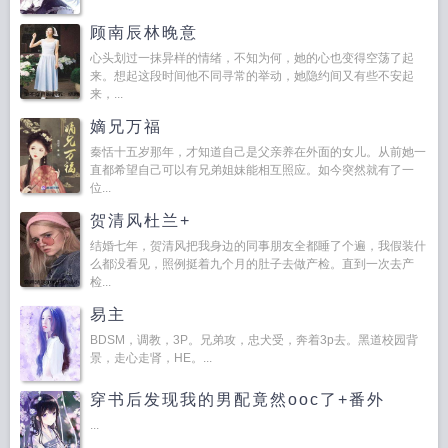
顾南辰林晚意
心头划过一抹异样的情绪，不知为何，她的心也变得空荡了起
来。想起这段时间他不同寻常的举动，她隐约间又有些不安起
来，...
嫡兄万福
秦恬十五岁那年，才知道自己是父亲养在外面的女儿。从前她一
直都希望自己可以有兄弟姐妹能相互照应。如今突然就有了一
位...
贺清风杜兰+
结婚七年，贺清风把我身边的同事朋友全都睡了个遍，我假装什
么都没看见，照例挺着九个月的肚子去做产检。直到一次去产
检...
易主
BDSM，调教，3P。兄弟攻，忠犬受，奔着3p去。黑道校园背
景，走心走肾，HE。...
穿书后发现我的男配竟然ooc了+番外
...