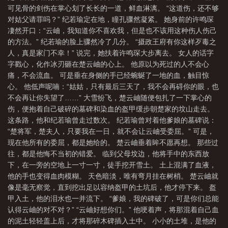
可见骨的剑伤在掌心划了长长的一道，鲜血淋漓。 “这道伤，还不够
对姑父请罪吗？” 纪若瑜定在地，瞳孔骤然凝紧。 她身前的许鸣琛
凄然开口：“云岫，我知道你不喜欢我，但是也不该用这种伤人伤己
的方法。” 纪若瑜的脸上骤然冷了几分。 “摄政王府有你这样歹毒之
人，真是家门不幸！” 说完，她扶着许鸣琛大步离去。 女人的话字
字戳心，化作冰刃砸在楚云岫的心上。 他原以为死过的人不会心
痛，不会流血。 可是垂在身侧的手已经蜿蜒了一地的血，触目惊
心。 他低声呢喃：“姑姑，只有最后三天了，我不会再碍你的眼，也
不会再让你失望了……” 大雪纷飞，楚云岫随便包扎了一下掌心的
伤，便抱着自己破碎的墓碑和染血的盔甲缓步朝楚家的坟山走去。
这条路，他和纪若瑜曾走过数次。 纪若瑜曾对着他爹娘的墓碑说：
“楚将军，楚夫人，只要我在一日，就不会让云岫受委屈。” 可是，
现在他所有的委屈，都是她给的。 楚云岫垂着眸不愿再想。 那些过
往，都是他悔不当初的错爱。 临到父母坟边，他将手中的东西放
下，在一旁的空地上一寸一寸，徒手挖开雪土。 土上混满了血液，
他的手也变得血肉模糊。 天色暗淡，唯有弯月挂在树梢。 楚云岫就
像是毫无察觉，直到挖出足以容纳盔甲的土坑后，他才停下来。 盔
甲入土，他的泪水也一并流下。 “爹娘，我的碑破了，可是你们总能
认得云岫的对不对？” “云岫好想你们。” 他哽着声，将那混着自己血
的泥土轻轻盖上后，才将那碎木碑插入土中。 小小的土堆，是他的