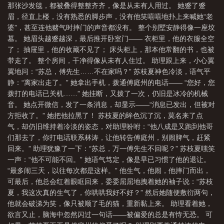
那张沙发毯，都被叠得整整齐齐，像是从未有人用过。 她蹙了蹙
眉，径直上楼，没有熟悉的脚步声，没有他笑嘻嘻地扑上来喊她“老
婆”，甚至连他赌气时摔门的声音都没有。 整个别墅安静得像一座坟
墓。 她眉头越蹙越深，最后推开卧室门—— 衣柜里，他的衣服全空
了； 抽屉里，他的收藏不见了； 床头柜上，那本他常翻的书，也被
带走了。 整个房间，干净得像从未有人住过。 助理跟上来，小心翼
翼地问：“苏总，傅先生……不在家吗？” 苏枝夏神色冷淡，语气平
静：“离家出走了。” 她拿出手机，拨通傅庭州的电话—— “您好，您
拨打的电话已关机……” 她挂断，又拨了一次，仍旧是冰冷的机械
音。 她点开微信，发了一条消息，却显示——“消息已发出，但被对
方拒收了。” 她把他拉黑了！ 苏枝夏的眸色沉了沉，莫名来了点
气，却仍旧维持着冷淡的姿态，对助理吩咐：“他八成是又跑到他哥
们那去了，你打电话联系林涛，让他转告傅庭州，别闹脾气，赶紧
回来。” 助理犹豫了一下：“苏总，万一傅先生不回呢？” 苏枝夏嗤笑
一声：“他不可能不回。” 她语气笃定，像是早已习惯了他的退让。
“最多闹三天，以往每次都是这样。” 他生气，他闹，他摔门而出，
可最后，他总会红着眼眶回来，委委屈屈地拽着她的袖子说：“苏枝
夏，我这次真的生气了，你哄哄我好不好？” 然后她随便敷衍两句，
他就会破涕为笑，像只被顺了毛的猫，重新黏上来。 助理看着她，
欲言又止，脑海中忽然闪过一句话——被偏爱的总是有恃无恐。 可