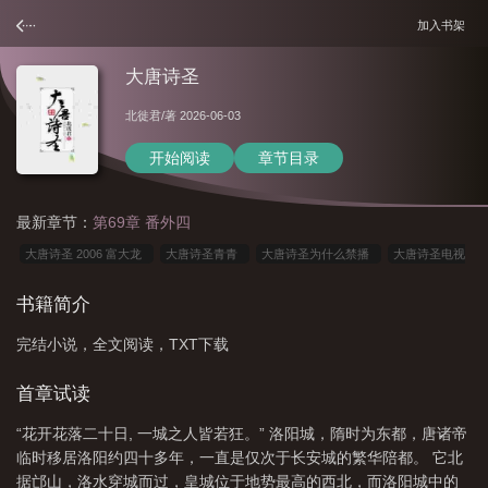
加入书架
大唐诗圣
北徙君
/著 2026-06-03
开始阅读
章节目录
最新章节：
第69章 番外四
大唐诗圣 2006 富大龙
大唐诗圣青青
大唐诗圣为什么禁播
大唐诗圣电视
剧
大唐诗圣主题曲
大唐诗圣分集剧情介绍
大唐诗圣电视剧免费观看
大
书籍简介
唐诗圣富大龙版
大唐诗圣青青的扮演者
大唐诗圣剧情分集
大唐诗圣演员
完结小说，全文阅读，TXT下载
表
大唐诗圣杜甫
大唐诗圣 电视剧 2006
大唐诗圣富大龙版电视剧
大唐
诗圣2022富大龙版
大唐诗圣生孩子第几集
大唐诗圣电视剧演员表
大唐诗
首章试读
圣富大龙
大唐诗圣杜甫电视剧
大唐诗圣演员吧
大唐诗圣剧情简介
大唐
“花开花落二十日, 一城之人皆若狂。” 洛阳城，隋时为东都，唐诸帝
诗圣在线观看
大唐诗圣 2030 富大龙
临时移居洛阳约四十多年，一直是仅次于长安城的繁华陪都。 它北
据邙山，洛水穿城而过，皇城位于地势最高的西北，而洛阳城中的