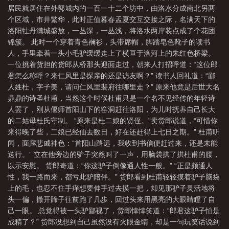
居民就居住在外郭城内的一百一十二个坊中，由洛水分成南北另两
个区域，市井繁华，此时正值暮春孟夏交互交接之际，名满天下的
洛阳牡丹满城盛放，一丛深，一丛浅，将洛水两岸装点成了个花团
锦簇。 此时一个穿着青色襕衫，头带席帽，脚踏皂色靴子的读书
人，手里牵着一头小毛驴缓缓走上了横亘于洛河上的朱红色桥梁。
一位挑着货担的货郎从桥那头迎面走过，朝来人打招呼道：“这位郎
君怎么称呼？来仁风里是探亲的还是访友啊？” 读书人回礼道：“鄙
人姓杜，字子美，请问仁风里裴府往哪里走？” 原来他竟是后世大名
鼎鼎的诗圣杜甫，当然这个时候杜甫只是一个名不见经传的年轻诗
人罢了，刚从偃师首阳山下的窑洞赶往洛阳，为儿时抚养自己长大
的二姑母杜氏守制。 “原来是杜二娘的贤侄。”卖货郎说道，“可惜你
来得晚了些，二娘已经仙去数日，好在还赶得上七日之期。” 杜甫听
闻，面露悲戚神色：“首阳山路远，我收到书信便赶过来，还是未能
送行。” 立在他旁边的驴子突然叫了一声，用脑袋拱了拱杜甫的腰，
以示安慰。 货郎奇道：“你这驴子倒像通人性一般。” “正是颇通人
性，我一路而来，都亏此驴陪伴。” 货郎看到杜甫轻轻摸着驴子脑袋
上的毛，也忍不住手痒想要伸手过去摸一把，却见那驴子灵活地将
头一偏，撒开蹄子往前跑了几歩，回过头来用黑亮的大眼睛瞪了自
己一眼。 总觉得被一头驴鄙视了，货郎悻悻笑道：“郎君这驴子怕是
成精了？” 货郎没想到自己虽然没有火眼金睛，却是一句玩笑话说到