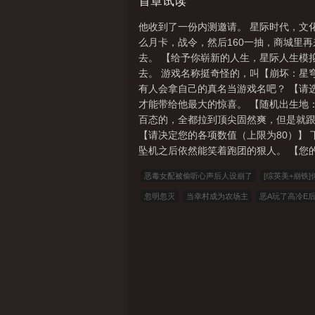
让原始博士和奥斯瓦尔多直播吃x，你马上
首章试读
角为玩家，不掉马，不恋爱4.主角阵营
他收到了一份内测邀请。 星际时代，文
虚构史学家兼假面愚者，阿哈和谜思为本
么月卡，战令，然后160一抽，商城里再来
去。 【给予你崭新的人生，星际人生模
去。 游戏名称挺奇怪的，叫【崩坏：星穹
有人会拿自己的真名当游戏名吧？ 【请选择
才能带给他最大的惊喜。 【随机出生地：
百态的，全都拉到顶尖固然爽，但是就跟
【请决定您的各项数值（上限为80）】 
坠机之后依然能笑着跑团的狠人。 【您的初始数
恶毒女配被偷听心声后人设崩了
[综英美+崩铁
忽明忽灭
当幸村成为农场主
恶A玩了高冷E
(NPH）
那年雪后，枯木迎暖春（重生，古言，1v
四中文
恋上你看书
七八小说
顶点小说
春
3Q中文
中文小说
可心文学
王者小说
河小说
冰冰小说
神话小说
九二书苑
四书
色文学
易小说
雨雨小说
中山小说
倍福小