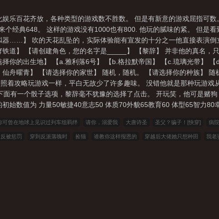
奉祂为新的欢愉星神！说明+排雷：1.简介写于长夜月上线，大丹恒白送版
不固定，道德底线灵活5.因为是模拟器所以会有很多线路，以仙舟卷为例，
化娱乐百花齐放，各种类型的游戏数不胜数。 但是有新意的游戏屈指可数。
书中的所有错误和乐子买单——入v公告——本文将于6月2日入v，入v
个经典648。 这样的游戏没有1000也有800. 他玩的腻味的紧。 但
拟器……】 吹的天花乱坠的，实际体验能有宣发的十分之一他直接表演倒
铁道】 【请创建角色，您的名字是_____】 【黎辞】 并非他的真名，
你的出生地】 【a.雅利落6号】 【b.格拉默帝国】 【c.琉璃光带】 【
仙舟曜青】 【请选择你的家世】 随机，随机。 【请选择你的种族】 随
照着攻略玩游戏一样，平白无故少了许多趣味。 没错他就是那种玩游戏
下面有一个骰子选项，黎辞毫不犹豫的选择了点击。 开玩笑，他可是赌狗，跑
值为 力量50敏捷40意志50 体质70外貌65教育60 体型65智力80幸.
]你可曾在地球上见识过列车组羁绊
请你，溺爱我
大唐诗圣
圣父？骗子！[快穿]
病
后反被惩罚
穿到反派落魄时
捡猫
谁教你这样报恩的
穿越后大佬她只想种田
我老
1，H，sc）
紫气冬来
023小说网
263中文
22看书
穿越小说
00小说网
吾
夏中文
帝国小说
读者文学
一号小说
福利小说
哥哥小说
雅尔文
瓜瓜小说
悟空追书
玛雅文学
免费看书
搜读小说
联盟小说
模特小说
笔趣阁
笔趣阁
库
六四小说
顶点小说
功夫小说
瓜瓜小说
青豆小说
骑士小说
笔趣小说
说
宝鼎小说
42小说
笔趣阁
263中文
盗墓小说
免费小说
19楼小说
网阅