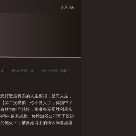
加入书架
拟器
崩铁聊天模拟器
崩铁抽卡模拟器网页
拟器4399
我的崩铁模拟器txt
崩铁恶棍模拟
为您打造最真实的人生模拟，星海人生，
】【第二次模拟，你不做人了，你抽中了
司狼狈为奸当球奸，刚准备享受胜利果实
的精神越来越差。你给游戏公司寄了投诉
势的炮火下；被原始博士的模因病毒感染
是对的，毁灭是对的。什么是欢愉？谁能