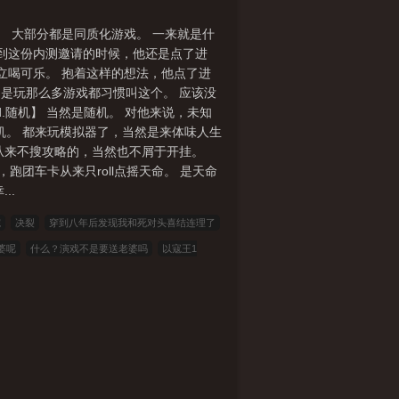
本2.正文第三人称与第二人称并用3.主
有云骑线，药王线，将军线……6.作者是
 大部分都是同质化游戏。 一来就是什
当天掉落万字更新，请各位亲们支持。
是看到这份内测邀请的时候，他还是点了进
立喝可乐。 抱着这样的想法，他点了进
只是玩那么多游戏都习惯叫这个。 应该没
d.随机】 当然是随机。 对他来说，未知
机。 都来玩模拟器了，当然是来体味人生
从来不搜攻略的，当然也不屑于开挂。
团车卡从来只roll点摇天命。 是天命
..
院
决裂
穿到八年后发现我和死对头喜结连理了
婆呢
什么？演戏不是要送老婆吗
以寇王1
爱小说
三藏小说
看书中文
三三中文网
三
寒冰小说
红色文学
爱看文学
金瓜小说
顶点小说
冰雪小说
泼墨中文
全本小说
山
星星小说
元宝小说
词典小说
言情小说
夜
小说
捏破小说
随梦小说
第一版主
爱去小