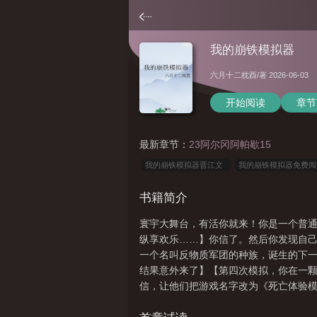
我的崩铁模拟器
六月十二枕酉
/著 2026-06-03
开始阅读
章节
最新章节：
23阿尔冈阿帕歇15
我的崩铁模拟器晋江文
我的崩铁模拟器免费
版
崩铁抽卡模拟器
崩铁触摸模拟器
崩
书籍简介
器
寰宇大舞台，有活你就来！你是一个普
纵享欢乐……】你信了。然后你发现自
一个名叫反物质军团的种族，诞生的下
结果意外来了】【第四次模拟，你在一颗
信，让他们把游戏名字改为《死亡体验
过，之后又死在屠杀令的炮火下……用