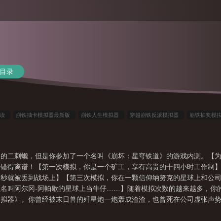
目录
阅读
崩铁抽卡模拟器最新版
崩铁人生模拟器
穿越崩铁反派模拟器
崩铁抽奖模
铁触摸模拟器游戏
崩铁模拟器
崩铁对话模拟器
我的崩铁模拟器免费
崩铁抽卡模
通的二刺螈，但是你参加了一个名叫《崩坏：星穹铁道》的游戏内测。【
己错得离谱！【第一次模拟，你是一个矿工，享有高贵的十四小时工作制
一秒就被丢到战场上】【第三次模拟，你在一颗信仰纳努克的星球上和公
名叫阿尔冈-阿帕歇的星球上当牛仔……】随着模拟次数的越来越多，你
模拟器》。你曾经被末日兽的歼星炮一炮轰成渣渣，也曾死在公司虚张声
一句话概括你的游戏日常：生的自由，死的随机。到最后你惊觉，纳努克