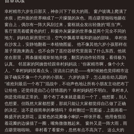
抬头看了看悬浮在空中的虚拟屏幕。作为神奈川县最沉稳的幼儿园
首章试读
小朋友，他冷静地问了一个不该由人类幼崽思考的问题：“你确定这
幸村精市六岁生日那天，神奈川下了很大的雨。 窗户玻璃上爬满了
是海带，不是海带妖精？”系统：请农场主自行寻找。幸村：行吧。
水痕，把外面的世界糊成了一片朦胧的灰色。雨点噼里啪啦地砸在
(*^_^*)很快他发现了这个系统的隐藏规则——种田全靠打网球。赢
窗台上，偶尔有一阵大风刮过来，窗框就会发出轻微的“哐当”声。
一场比赛→解锁一块新区域。练一招新球技→触发一条隐藏线索。
客厅里亮着暖黄色的灯，和窗外灰蒙蒙的世界像是两个完全不同的
于是，六岁的幸村精市，握起网球拍，走进了球场。一开始没人当
地方。妈妈在厨房里忙活，空气中飘着草莓和奶油的甜味。 幸村坐
回事。一个漂亮得像洋娃娃的小男孩，能打出什么名堂？然后他们
在沙发上，安静地翻着一本植物图鉴。 他不像其他六岁小孩那样在
都输了。农场的奇迹，开始了——【第一场比赛获胜】幸村解锁了
屋子里跑来跑去，也不会拆了遥控器研究里面装了什么东西。他就
“员工”板块。第一位员工：一个板着脸的严肃小男孩，动不动就喊
坐在那里，两条腿规规矩矩地并拢，翻页的动作轻而慢，看得极为
“太松懈了！”，铁拳制裁农场里所有不守规矩的生物。幸村给他挂了
认真。 邻居家的阿姨曾经跟幸村妈妈说：“你家精市啊，像个小大
个牌子：【副经理】。【第一次使用精神力网球】员工+1：总是拿
人。” 幸村妈妈笑着点头，没说出口的是——有时候她也觉得精市这
着笔记本的眯眯眼少年，边观察边记录，笔记本上写满了“xx运动不
孩子确实不像一个六岁的小朋友。 六岁的孩子，怎么能在幼儿园的
足，建议加训两小时”之类神秘的数据。幸村给他挂了个牌子：【农
“谁抢到最后一个布丁”混战中，不动声色地让所有小朋友主动把布丁
技指导员】。再后来——【拿下地区赛冠军】系统提示：农场地图
让给他，还觉得是自己心甘情愿的？ 幸村妈妈想不明白。 幸村本人
扩展，吸引力提升。白毛狐狸主动上门应聘。红毛大猫猫不远万里
倒是觉得挺正常的。 那个布丁本来就是最后一个了，他想要，别人
来投奔。红毛小猪带着家养茶叶蛋哭着喊着要加入。奇珍异兽，应
也想要。但既然大家都想要，那就只能让大家都觉得自己做了正确
有尽有。幸村的农场越来越热闹了。唯独那株“新手福利海带幼苗”，
的决定。这不是很简单的事情吗？ 幸村翻过一页图鉴，上面画着一
死活找不到。他翻遍了农场每一寸土地。打完了一场又一场比赛。
株盛开的龙胆花，蓝紫色的花瓣像小喇叭一样张开着。他用食指沿
解锁了一个又一个隐藏任务。海带呢？直到某天，有人跳上了立海
着花瓣的边缘描了一圈，嘴角微微翘起来。 窗外又是一阵大雨，雨
农场的墙头。满头蓬松的卷毛，在阳光下闪闪发光。少年叉着腰，
点噼里啪啦响。 幸村看了看窗外，忽然有点不高兴了。 这么大的
对着整个院子大喊：“从今天开始我要打败所有人——成为no.1！”系