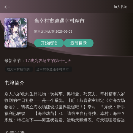
加入书架
当幸村市遭遇幸村精市
霸王龙龙妹
/著 2026-06-03
开始阅读
章节目录
最新章节：
17成为农场主的第十七天
成为幸村精市的
当幸村市遭遇幸村精市
书籍简介
别人六岁收到生日礼物：玩具车、奥特曼、巧克力。幸村精市六岁
收到的生日礼物——是一个系统。【叮！恭喜宿主绑定《立海农场
物语》。请将立海农场建设成世界最强吧！】幸村：？系统：新手
福利已解锁——【海带幼苗】x1，请宿主自行寻找。幸村：海带？
系统：特征如下——海藻状卷发、运动天赋爆表、每天嚷嚷着要当
no.1。六岁的幸村精市沉默了。他低头看了看手里的草莓蛋糕，又