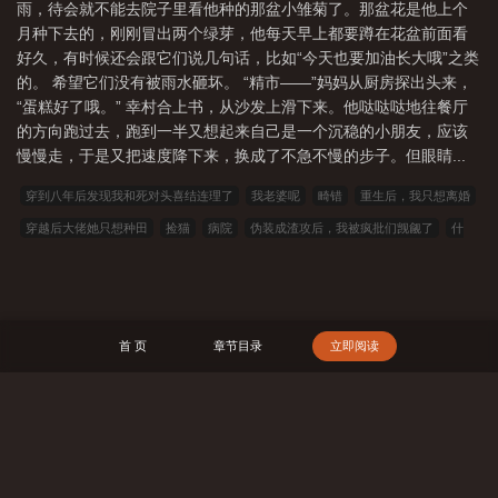
雨，待会就不能去院子里看他种的那盆小雏菊了。那盆花是他上个
统疯狂闪烁：【叮！任务更新——海带幼苗已找到！】【备注：此
月种下去的，刚刚冒出两个绿芽，他每天早上都要蹲在花盆前面看
生物极其叛逆，建议农场主谨慎驯服。】幸村抬起头，看着那团海
好久，有时候还会跟它们说几句话，比如“今天也要加油长大哦”之类
藻般的卷发，笑容加深了。“终于来了啊。”他轻声说。“欢迎来到我
的。 希望它们没有被雨水砸坏。 “精市——”妈妈从厨房探出头来，
的农场。”——最强农场，立海大，全员集结。系统敬告：该农场主
“蛋糕好了哦。” 幸村合上书，从沙发上滑下来。他哒哒哒地往餐厅
心理稳定性异常，建议所有农场生物无条件服从。食用指南：1.立海
的方向跑过去，跑到一半又想起来自己是一个沉稳的小朋友，应该
大16+3绝不动摇2.ooc预警，私设众多＞＞＞＞
慢慢走，于是又把速度降下来，换成了不急不慢的步子。但眼睛...
穿到八年后发现我和死对头喜结连理了
我老婆呢
畸错
重生后，我只想离婚
穿越后大佬她只想种田
捡猫
病院
伪装成渣攻后，我被疯批们觊觎了
什
么？演戏不是要送老婆吗
决裂
那年雪后，枯木迎暖春（重生，古言，1v1，H，
sc）
谁教你这样报恩的
恋综发疯后，疯批影帝追着我贴贴
大唐诗圣
请你，
溺爱我
忽明忽灭
恶毒女配被偷听心声后人设崩了
紫气冬来
以寇王1
首 页
章节目录
立即阅读
(NPH）
恶A玩了高冷E后反被惩罚
023小说网
263中文
22看书
穿越小
说
00小说网
吾爱小说
三藏小说
看书中文
三三中文网
三四中文
恋
上你看书
七八小说
顶点小说
春夏中文
帝国小说
读者文学
一号小说
搜 索
福利小说
哥哥小说
雅尔文
瓜瓜小说
寒冰小说
红色文学
爱看文学
金瓜小说
3Q中文
中文小说
可心文学
王者小说
悟空追书
玛雅文学