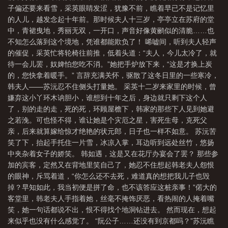
子偏还要来看雪，采英眼睛发涩，犹豫不前，瞧着早已不是记忆里
的人儿，越发念起十年前。那时候夫人十三岁，亭亭立在苏府的堂
中，青裙曳地，秀丽无双，一开口，声音好像黄鹂似的清脆……也
不知怎么落到这个境地，凭谁都能欺负了！ 唏嘘间，听到夫人轻声
的催促，采英忙将轮椅往前推，低着头道：“夫人，今儿太冷了，就
待一会儿罢，奴婢怕您吃不消。”她把手炉放下来，“这是才换上炭
的，您快拿着暖手。” 言辞充满关怀，驱散了这冬日里的一些寒冷，
韩夫人——苏沅忍不住侧头打量她。 采英十二岁来家里的时候，曾
嫌弃这小丫环木讷胆小，谁想到十年之后，身边就只剩下这个人
了，别的走的走，死的死，环顾屋檐下，韩家的那些下人见到她避
之若浼。可也怪不得，谁让她是个灾厄之星，害死生母，克死父
亲，后来就算嫁给惊才绝艳的状元郎，日子也一样不如意。 苏沅苦
笑了下，抬起手托住一片雪，冰凉入掌，耳边听到远处丝竹，悠扬
中夹杂着女子的娇笑。 韩如遇，这是又在花厅办宴会了罢？ 那些参
加的宾客，定然又在背地里笑自己了，她忍不住想起韩老夫人怨恨
的眼神，斥骂着道，“你怎么还不去死，难道真的想把我儿子也毁
掉？早知如此，我当初便是拼了命，也不该答应这桩亲事！”偌大的
客堂里，韩老夫人手指着她，丝毫不掩饰厌恶，看热闹的人掩着嘴
笑，她一句话都说不出，恨不得找个地洞钻进去。 然而现在，想起
来似乎也没有什么感觉了。 “阮公子……还没有到京都吗？”苏沅瞧