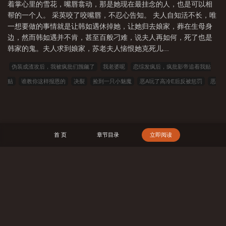
着掌心里的雪花，嘴唇翕动，那是她现在最挂念的人，也是可以相
帮的一个人。 采英咬了咬嘴唇，不忍心告知。 夫人自知活不长，唯
一想要做的事情就是让韩如遇休掉她，让她归去娘家，葬在生母身
边，然而韩如遇并不肯，甚至百般刁难，说夫人再如何，死了也是
韩家的鬼。夫人求到娘家，苏老夫人恼恨她克死儿...
伪装成渣攻后，我被疯批们觊觎了
我老婆呢
恋综发疯后，疯批影帝追着我贴
贴
谁教你这样报恩的
决裂
捡到一只小魅魔
恶A玩了高冷E后反被惩罚
恶
毒女配被偷听心声后人设崩了
畸错
什么？演戏不是要送老婆吗
穿越后大佬她
只想种田
阮钰
大唐诗圣
那年雪后，枯木迎暖春（重生，古言，1v1，H，
sc）
病院
重生后，我只想离婚
以寇王1 (NPH）
捡猫
请你，溺爱我
首 页
章节目录
立即阅读
忽明忽灭
023小说网
263中文
22看书
穿越小说
00小说网
吾爱小说
三藏小说
看书中文
三三中文网
三四中文
恋上你看书
七八小说
顶点
小说
春夏中文
帝国小说
读者文学
一号小说
福利小说
哥哥小说
雅
搜 索
尔文
瓜瓜小说
寒冰小说
红色文学
爱看文学
金瓜小说
3Q中文
中文
小说
可心文学
王者小说
悟空追书
玛雅文学
免费看书
搜读小说
联
盟小说
模特小说
笔趣阁
笔趣阁
顶点小说
冰雪小说
泼墨中文
全本