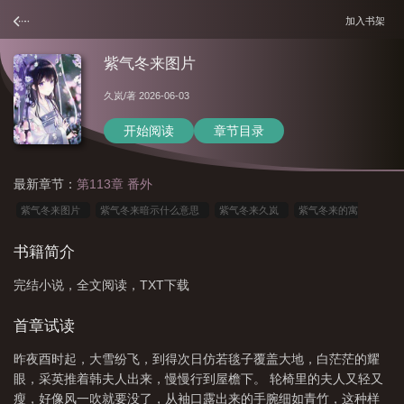
加入书架
紫气冬来图片
久岚
/著 2026-06-03
开始阅读
章节目录
最新章节：
第113章 番外
紫气冬来图片
紫气冬来暗示什么意思
紫气冬来久岚
紫气冬来的寓
意
紫气冬来是什么生肖
紫气冬来香烟多少钱
紫气东来香烟多少钱
紫气
书籍简介
冬来什么意思
紫气冬来 久岚
紫气冬来打一生肖
紫气冬来啥意思
紫气
完结小说，全文阅读，TXT下载
冬来是什么意思
首章试读
昨夜酉时起，大雪纷飞，到得次日仿若毯子覆盖大地，白茫茫的耀
眼，采英推着韩夫人出来，慢慢行到屋檐下。 轮椅里的夫人又轻又
瘦，好像风一吹就要没了，从袖口露出来的手腕细如青竹，这种样