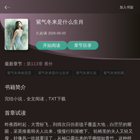
加入书架
紫气冬来是什么生肖
久岚
/著 2026-06-03
开始阅读
章节目录
最新章节：
第113章 番外
紫气冬来啥意思
紫气冬来是什么生肖
紫气冬来久岚
紫气冬来的寓
意
紫气冬来打一生肖
紫气冬来什么意思
紫气冬来 久岚
紫气冬来是什
书籍简介
么意思
紫气冬来图片
紫气冬来香烟多少钱
紫气东来香烟多少钱
紫气冬
完结小说，全文阅读，TXT下载
来工商银行银版画
首章试读
昨夜酉时起，大雪纷飞，到得次日仿若毯子覆盖大地，白茫茫的耀
眼，采英推着韩夫人出来，慢慢行到屋檐下。 轮椅里的夫人又轻又
瘦，好像风一吹就要没了，从袖口露出来的手腕细如青竹，这种样