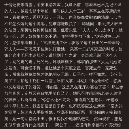
子偏还要来看雪，采英眼睛发涩，犹豫不前，瞧着早已不是记忆里
的人儿，越发念起十年前。那时候夫人十三岁，亭亭立在苏府的堂
中，青裙曳地，秀丽无双，一开口，声音好像黄鹂似的清脆……也
不知怎么落到这个境地，凭谁都能欺负了！ 唏嘘间，听到夫人轻声
的催促，采英忙将轮椅往前推，低着头道：“夫人，今儿太冷了，就
待一会儿罢，奴婢怕您吃不消。”她把手炉放下来，“这是才换上炭
的，您快拿着暖手。” 言辞充满关怀，驱散了这冬日里的一些寒冷，
韩夫人——苏沅忍不住侧头打量她。 采英十二岁来家里的时候，曾
嫌弃这小丫环木讷胆小，谁想到十年之后，身边就只剩下这个人
了，别的走的走，死的死，环顾屋檐下，韩家的那些下人见到她避
之若浼。可也怪不得，谁让她是个灾厄之星，害死生母，克死父
亲，后来就算嫁给惊才绝艳的状元郎，日子也一样不如意。 苏沅苦
笑了下，抬起手托住一片雪，冰凉入掌，耳边听到远处丝竹，悠扬
中夹杂着女子的娇笑。 韩如遇，这是又在花厅办宴会了罢？ 那些参
加的宾客，定然又在背地里笑自己了，她忍不住想起韩老夫人怨恨
的眼神，斥骂着道，“你怎么还不去死，难道真的想把我儿子也毁
掉？早知如此，我当初便是拼了命，也不该答应这桩亲事！”偌大的
客堂里，韩老夫人手指着她，丝毫不掩饰厌恶，看热闹的人掩着嘴
笑，她一句话都说不出，恨不得找个地洞钻进去。 然而现在，想起
来似乎也没有什么感觉了。 “阮公子……还没有到京都吗？”苏沅瞧