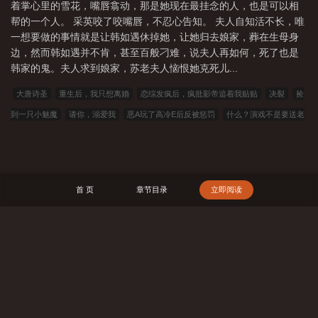
着掌心里的雪花，嘴唇翕动，那是她现在最挂念的人，也是可以相
帮的一个人。 采英咬了咬嘴唇，不忍心告知。 夫人自知活不长，唯
一想要做的事情就是让韩如遇休掉她，让她归去娘家，葬在生母身
边，然而韩如遇并不肯，甚至百般刁难，说夫人再如何，死了也是
韩家的鬼。夫人求到娘家，苏老夫人恼恨她克死儿...
大唐诗圣
重生后，我只想离婚
恋综发疯后，疯批影帝追着我贴贴
决裂
捡
到一只小魅魔
请你，溺爱我
恶A玩了高冷E后反被惩罚
什么？演戏不是要送老
婆吗
阮钰
恶毒女配被偷听心声后人设崩了
那年雪后，枯木迎暖春（重生，古
言，1v1，H，sc）
伪装成渣攻后，我被疯批们觊觎了
我老婆呢
穿越后大佬她
只想种田
捡猫
谁教你这样报恩的
病院
以寇王1 (NPH）
忽明忽灭
畸
首 页
章节目录
立即阅读
错
023小说网
263中文
22看书
穿越小说
00小说网
吾爱小说
三藏小
说
看书中文
三三中文网
三四中文
恋上你看书
七八小说
顶点小说
春夏中文
帝国小说
读者文学
一号小说
福利小说
哥哥小说
雅尔文
搜 索
瓜瓜小说
寒冰小说
红色文学
爱看文学
金瓜小说
3Q中文
中文小说
可心文学
王者小说
悟空追书
玛雅文学
免费看书
搜读小说
联盟小
说
模特小说
笔趣阁
笔趣阁
顶点小说
冰雪小说
泼墨中文
全本小说